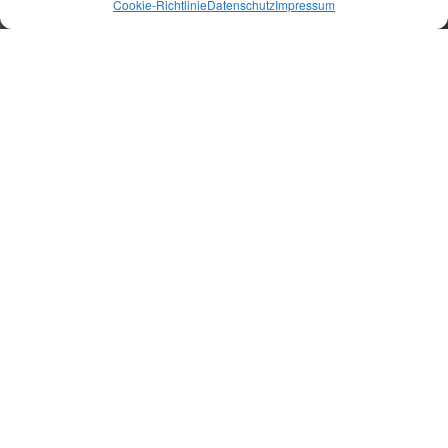
Cookie-Richtlinie
Datenschutz
Impressum
SCHREIBT MIR!
Unser Abenteuer beginnt genau hier.
NAME DER BRAUT
NAME DES BRÄUTIGAMS
E-MAIL