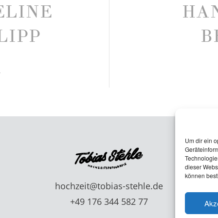
ELINE
HA
LIPP
B
Um dir ein o
Geräteinfor
Technologien
dieser Websi
können best
hochzeit@tobias-stehle.de
+49 176 344 582 77
Akz