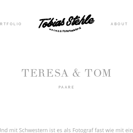
RTFOLIO
ABOUT
TERESA & TOM
PAARE
nd mit Schwestern ist es als Fotograf fast wie mit ei