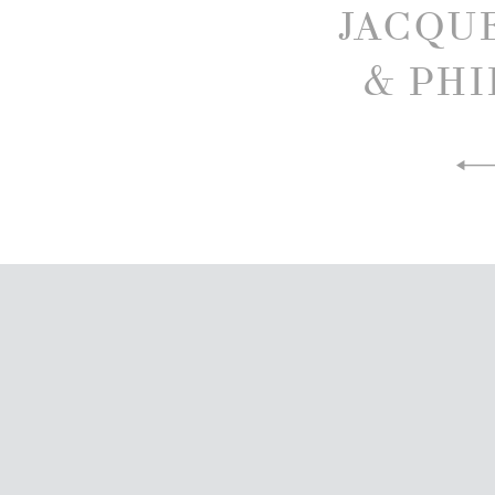
JACQU
& PHI