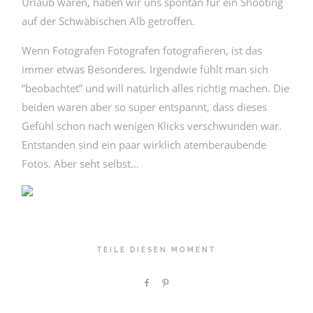
Urlaub waren, haben wir uns spontan für ein Shooting
KONTAKT
auf der Schwäbischen Alb getroffen.
Wenn Fotografen Fotografen fotografieren, ist das
immer etwas Besonderes. Irgendwie fühlt man sich
“beobachtet” und will natürlich alles richtig machen. Die
beiden waren aber so super entspannt, dass dieses
Gefühl schon nach wenigen Klicks verschwunden war.
© TOBIAS STEHLE 2026
Entstanden sind ein paar wirklich atemberaubende
Fotos. Aber seht selbst…
TEILE DIESEN MOMENT